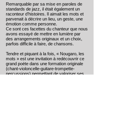
Remarquable par sa mise en paroles de
standards de jazz, il était également un
raconteur d’histoires. Il aimait les mots et
parvenait à décrire un lieu, un geste, une
émotion comme personne.
Ce sont ces facettes du chanteur que nous
avons essayé de mettre en lumière par
des arrangements originaux et un choix,
parfois difficile à faire, de chansons.
Tendre et piquant à la fois, « Nougaro, les
mots » est une invitation à redécouvrir ce
grand poète dans une formation originale
(chant-violoncelle-guitare-trompette-
percussions) permettant de valoriser ses
textes dans une atmosphère acoustique et
intimiste.
Les musiciens
Roxane Roussel, chant
Louise Leverd, violoncelle
Damien Sarret, guitare
Nicolas Koskas, trompette, percussions